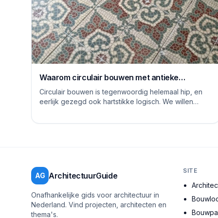
Waarom circulair bouwen met antieke
vloertegels een goed idee is
Circulair bouwen is tegenwoordig helemaal hip, en
eerlijk gezegd ook hartstikke logisch. We willen
allemaal een steentje bijdragen aan een duurzame...
SITE
ArchitectuurGuide
AG
Archite
Onafhankelijke gids voor architectuur in
Bouwloc
Nederland. Vind projecten, architecten en
Bouwpar
thema's.