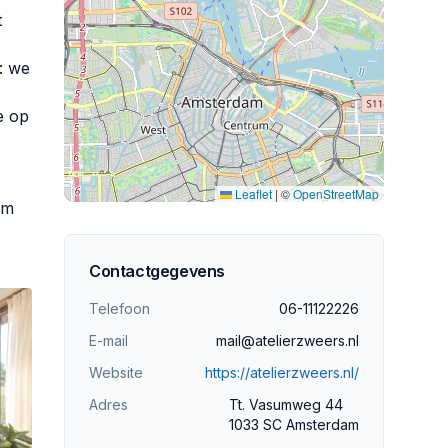
t
: we
e op
Leaflet
|
©
OpenStreetMap
om
Contactgegevens
Telefoon
06-11122226
E-mail
mail@atelierzweers.nl
Website
https://atelierzweers.nl/
Adres
Tt. Vasumweg 44
1033 SC Amsterdam