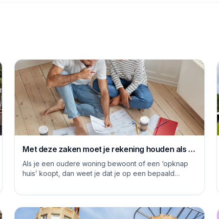
Met deze zaken moet je rekening houden als je
je huis grondig gaat renoveren
Als je een oudere woning bewoont of een ‘opknap
huis’ koopt, dan weet je dat je op een bepaald
moment aan de slag moet om het huis naar je eige...