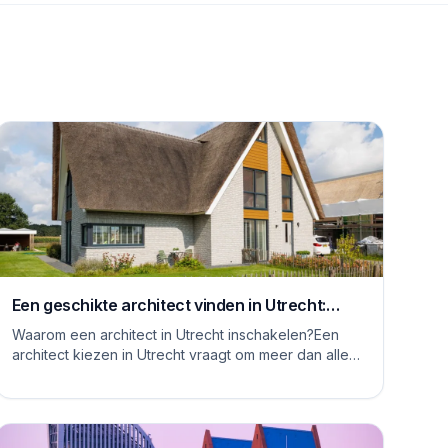
Een geschikte architect vinden in Utrecht:
waar moet je op letten
Waarom een architect in Utrecht inschakelen?Een
architect kiezen in Utrecht vraagt om meer dan alleen
het bekijken van mooie plaatjes. De stad kent...