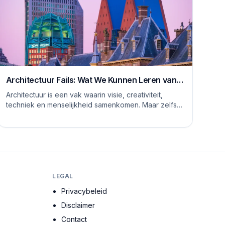
Architectuur Fails: Wat We Kunnen Leren van
Rare Ontwerpen
Architectuur is een vak waarin visie, creativiteit,
techniek en menselijkheid samenkomen. Maar zelfs
de meest ervaren architecten, stedenbouwkundig...
LEGAL
Privacybeleid
Disclaimer
Contact