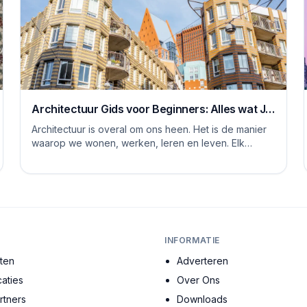
Architectuur Gids voor Beginners: Alles wat Je
Moet Weten
Architectuur is overal om ons heen. Het is de manier
waarop we wonen, werken, leren en leven. Elk
gebouw vertelt een verhaal, en elke ruimte heeft ...
INFORMATIE
cten
Adverteren
aties
Over Ons
tners
Downloads