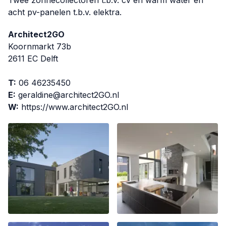
Twee zonnecollectoren t.b.v. cv en warm water en
acht pv-panelen t.b.v. elektra.
Architect2GO
Koornmarkt 73b
2611 EC Delft
T:
06 46235450
E:
geraldine@architect2GO.nl
W:
https://www.architect2GO.nl