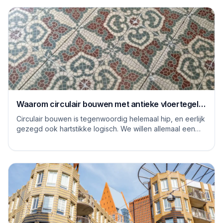
Waarom circulair bouwen met antieke vloertegels
een goed idee is
Circulair bouwen is tegenwoordig helemaal hip, en eerlijk
gezegd ook hartstikke logisch. We willen allemaal een
steentje bijdragen aan een duurzame...