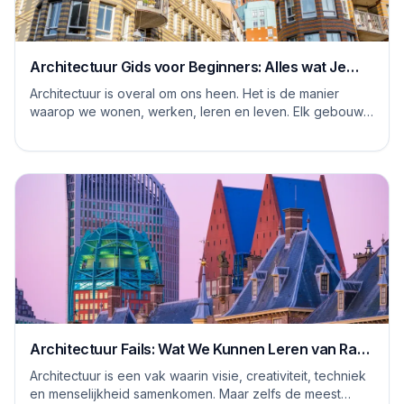
Architectuur Gids voor Beginners: Alles wat Je
Moet Weten
Architectuur is overal om ons heen. Het is de manier
waarop we wonen, werken, leren en leven. Elk gebouw
vertelt een verhaal, en elke ruimte heeft ...
Architectuur Fails: Wat We Kunnen Leren van Rare
Ontwerpen
Architectuur is een vak waarin visie, creativiteit, techniek
en menselijkheid samenkomen. Maar zelfs de meest