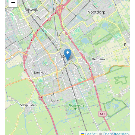
−
Leaflet
|
©
OpenStreetMap