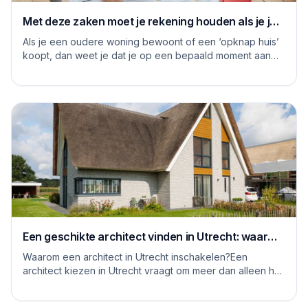
Met deze zaken moet je rekening houden als je je
huis grondig gaat renoveren
Als je een oudere woning bewoont of een ‘opknap huis’
koopt, dan weet je dat je op een bepaald moment aan
de slag moet om het huis naar je eige...
Een geschikte architect vinden in Utrecht: waar
moet je op letten
Waarom een architect in Utrecht inschakelen?Een
architect kiezen in Utrecht vraagt om meer dan alleen het
bekijken van mooie plaatjes. De stad kent...