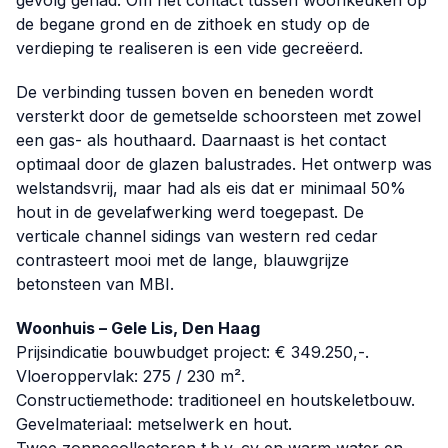
gevolg gehad. Om het contact tussen woonkeuken op
de begane grond en de zithoek en study op de
verdieping te realiseren is een vide gecreëerd.
De verbinding tussen boven en beneden wordt
versterkt door de gemetselde schoorsteen met zowel
een gas- als houthaard. Daarnaast is het contact
optimaal door de glazen balustrades. Het ontwerp was
welstandsvrij, maar had als eis dat er minimaal 50%
hout in de gevelafwerking werd toegepast. De
verticale channel sidings van western red cedar
contrasteert mooi met de lange, blauwgrijze
betonsteen van MBI.
Woonhuis – Gele Lis, Den Haag
Prijsindicatie bouwbudget project: € 349.250,-.
Vloeroppervlak: 275 / 230 m².
Constructiemethode: traditioneel en houtskeletbouw.
Gevelmateriaal: metselwerk en hout.