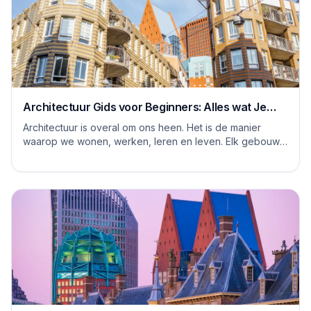
Architectuur Gids voor Beginners: Alles wat Je
Moet Weten
Architectuur is overal om ons heen. Het is de manier
waarop we wonen, werken, leren en leven. Elk gebouw
vertelt een verhaal, en elke ruimte heeft ...