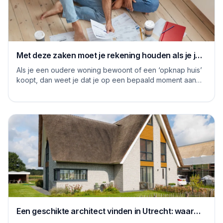
Met deze zaken moet je rekening houden als je je
huis grondig gaat renoveren
Als je een oudere woning bewoont of een ‘opknap huis’
koopt, dan weet je dat je op een bepaald moment aan
de slag moet om het huis naar je eige...
Een geschikte architect vinden in Utrecht: waar
moet je op letten