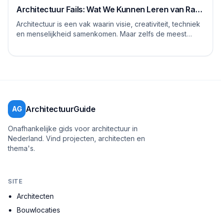
Architectuur Fails: Wat We Kunnen Leren van Rare
Ontwerpen
Architectuur is een vak waarin visie, creativiteit, techniek
en menselijkheid samenkomen. Maar zelfs de meest
ervaren architecten, stedenbouwkundig...
ArchitectuurGuide
AG
Onafhankelijke gids voor architectuur in
Nederland. Vind projecten, architecten en
thema's.
SITE
Architecten
Bouwlocaties