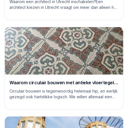
Waarom een architect in Utrecht inschakelen?Een
architect kiezen in Utrecht vraagt om meer dan alleen het
bekijken van mooie plaatjes. De stad kent...
Waarom circulair bouwen met antieke vloertegels
een goed idee is
Circulair bouwen is tegenwoordig helemaal hip, en eerlijk
gezegd ook hartstikke logisch. We willen allemaal een
steentje bijdragen aan een duurzame...