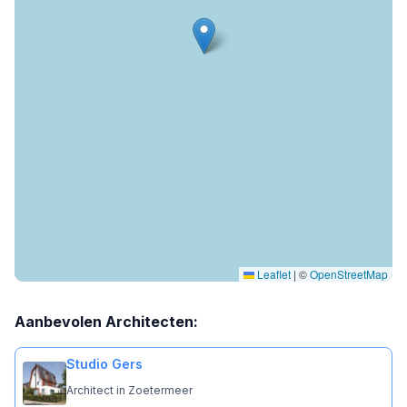
Leaflet
|
©
OpenStreetMap
Aanbevolen Architecten:
Studio Gers
Architect in Zoetermeer