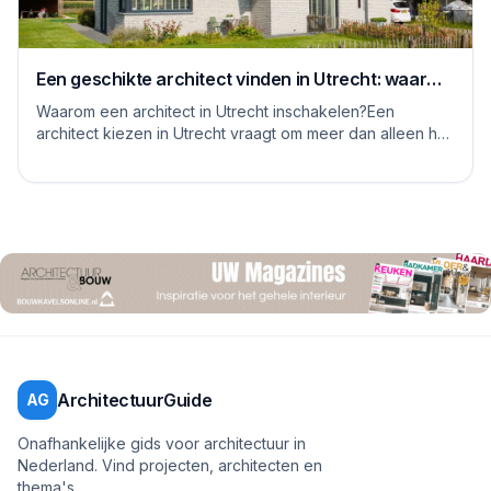
Een geschikte architect vinden in Utrecht: waar
moet je op letten
Waarom een architect in Utrecht inschakelen?Een
architect kiezen in Utrecht vraagt om meer dan alleen het
bekijken van mooie plaatjes. De stad kent...
ArchitectuurGuide
AG
Onafhankelijke gids voor architectuur in
Nederland. Vind projecten, architecten en
thema's.