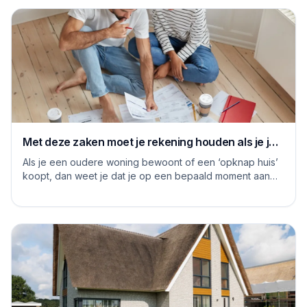
Met deze zaken moet je rekening houden als je je
huis grondig gaat renoveren
Als je een oudere woning bewoont of een ‘opknap huis’
koopt, dan weet je dat je op een bepaald moment aan
de slag moet om het huis naar je eige...