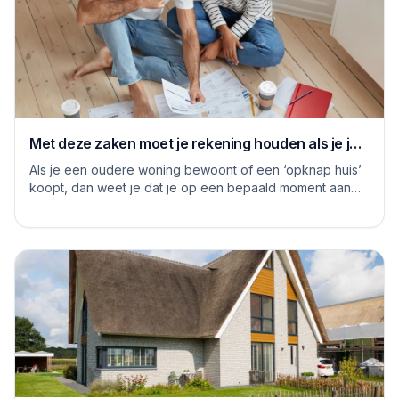
Met deze zaken moet je rekening houden als je je
huis grondig gaat renoveren
Als je een oudere woning bewoont of een ‘opknap huis’
koopt, dan weet je dat je op een bepaald moment aan
de slag moet om het huis naar je eige...