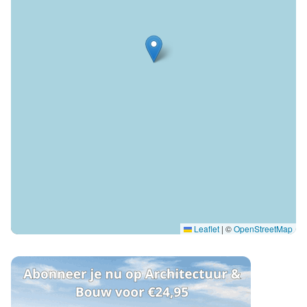
Leaflet
|
©
OpenStreetMap