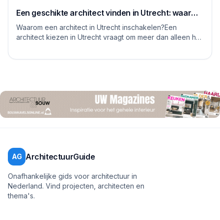
Een geschikte architect vinden in Utrecht: waar
moet je op letten
Waarom een architect in Utrecht inschakelen?Een
architect kiezen in Utrecht vraagt om meer dan alleen het
bekijken van mooie plaatjes. De stad kent...
ArchitectuurGuide
AG
Onafhankelijke gids voor architectuur in
Nederland. Vind projecten, architecten en
thema's.