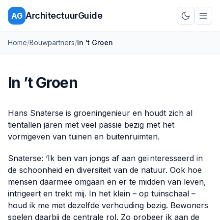
ArchitectuurGuide
AG
Schakel d
Home
/
Bouwpartners
/
In ’t Groen
In ’t Groen
Hans Snaterse is groeningenieur en houdt zich al
tientallen jaren met veel passie bezig met het
vormgeven van tuinen en buitenruimten.
Snaterse: ‘Ik ben van jongs af aan geïnteresseerd in
de schoonheid en diversiteit van de natuur. Ook hoe
mensen daarmee omgaan en er te midden van leven,
intrigeert en trekt mij. In het klein – op tuinschaal –
houd ik me met dezelfde verhouding bezig. Bewoners
spelen daarbij de centrale rol. Zo probeer ik aan de