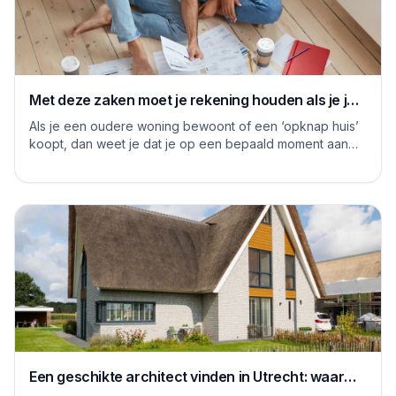
Met deze zaken moet je rekening houden als je je
huis grondig gaat renoveren
Als je een oudere woning bewoont of een ‘opknap huis’
koopt, dan weet je dat je op een bepaald moment aan
de slag moet om het huis naar je eige...
Een geschikte architect vinden in Utrecht: waar