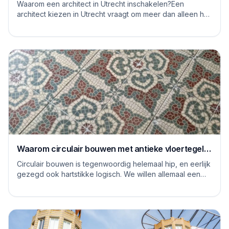
moet je op letten
Waarom een architect in Utrecht inschakelen?Een
architect kiezen in Utrecht vraagt om meer dan alleen het
bekijken van mooie plaatjes. De stad kent...
Waarom circulair bouwen met antieke vloertegels
een goed idee is
Circulair bouwen is tegenwoordig helemaal hip, en eerlijk
gezegd ook hartstikke logisch. We willen allemaal een
steentje bijdragen aan een duurzame...