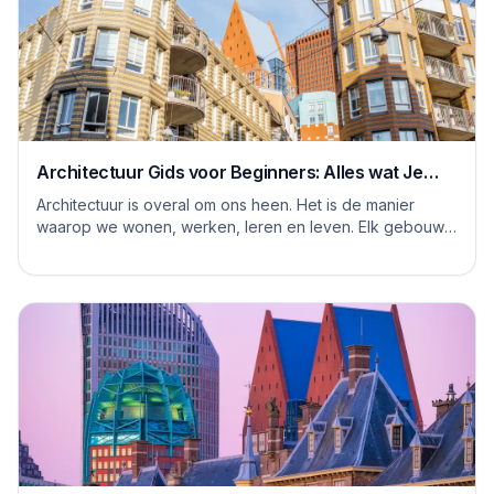
Architectuur Gids voor Beginners: Alles wat Je
Moet Weten
Architectuur is overal om ons heen. Het is de manier
waarop we wonen, werken, leren en leven. Elk gebouw
vertelt een verhaal, en elke ruimte heeft ...