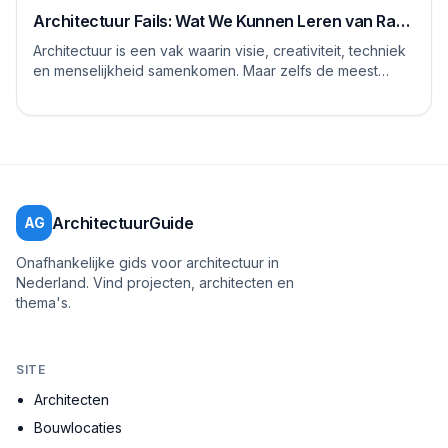
Architectuur Fails: Wat We Kunnen Leren van Rare
Ontwerpen
Architectuur is een vak waarin visie, creativiteit, techniek
en menselijkheid samenkomen. Maar zelfs de meest
ervaren architecten, stedenbouwkundig...
ArchitectuurGuide
AG
Onafhankelijke gids voor architectuur in
Nederland. Vind projecten, architecten en
thema's.
SITE
Architecten
Bouwlocaties