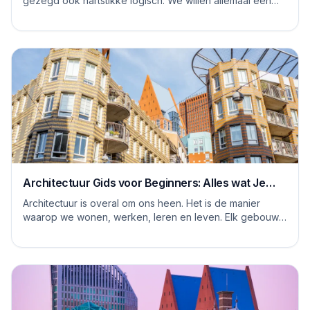
gezegd ook hartstikke logisch. We willen allemaal een
steentje bijdragen aan een duurzame...
Architectuur Gids voor Beginners: Alles wat Je
Moet Weten
Architectuur is overal om ons heen. Het is de manier
waarop we wonen, werken, leren en leven. Elk gebouw
vertelt een verhaal, en elke ruimte heeft ...