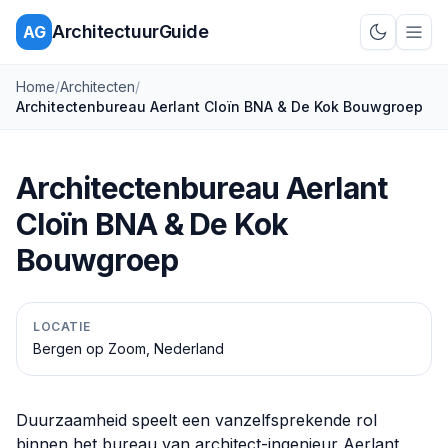
ArchitectuurGuide
AG
Schakel d
Home
/
Architecten
/
Architectenbureau Aerlant Cloïn BNA & De Kok Bouwgroep
Architectenbureau Aerlant
Cloïn BNA & De Kok
Bouwgroep
LOCATIE
Bergen op Zoom, Nederland
Duurzaamheid speelt een vanzelfsprekende rol
binnen het bureau van architect-ingenieur Aerlant