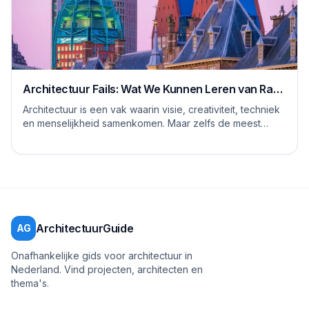
Architectuur Fails: Wat We Kunnen Leren van Rare
Ontwerpen
Architectuur is een vak waarin visie, creativiteit, techniek
en menselijkheid samenkomen. Maar zelfs de meest
ervaren architecten, stedenbouwkundig...
ArchitectuurGuide
AG
Onafhankelijke gids voor architectuur in
Nederland. Vind projecten, architecten en
thema's.