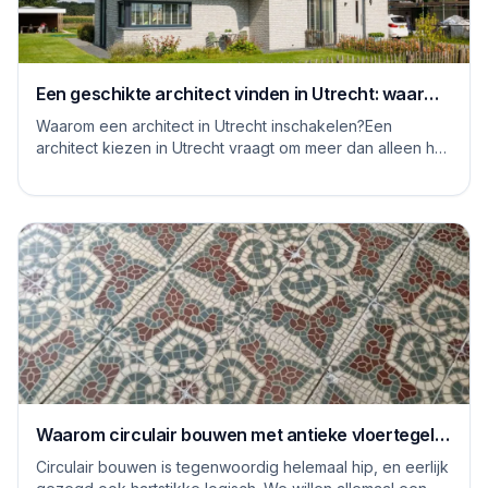
Een geschikte architect vinden in Utrecht: waar
moet je op letten
Waarom een architect in Utrecht inschakelen?Een
architect kiezen in Utrecht vraagt om meer dan alleen het
bekijken van mooie plaatjes. De stad kent...
Waarom circulair bouwen met antieke vloertegels
een goed idee is
Circulair bouwen is tegenwoordig helemaal hip, en eerlijk