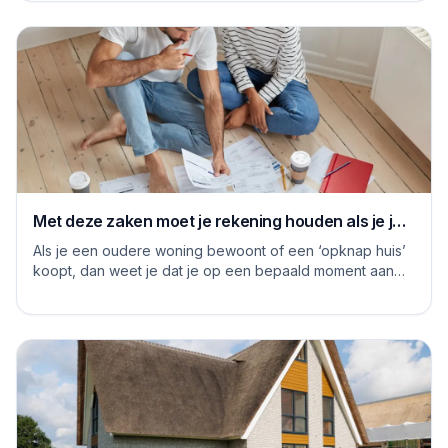
Met deze zaken moet je rekening houden als je je
huis grondig gaat renoveren
Als je een oudere woning bewoont of een ‘opknap huis’
koopt, dan weet je dat je op een bepaald moment aan
de slag moet om het huis naar je eige...