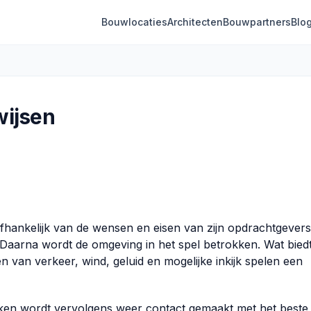
Bouwlocaties
Architecten
Bouwpartners
Blo
wijsen
fhankelijk van de wensen en eisen van zijn opdrachtgevers
 Daarna wordt de omgeving in het spel betrokken. Wat biedt
n van verkeer, wind, geluid en mogelijke inkijk spelen een
aken wordt vervolgens weer contact gemaakt met het beste 