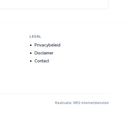
de meest ervaren architecten, stedenbouwkundig...
LEGAL
Privacybeleid
Disclaimer
Contact
Realisatie:
NRG Internetdiensten