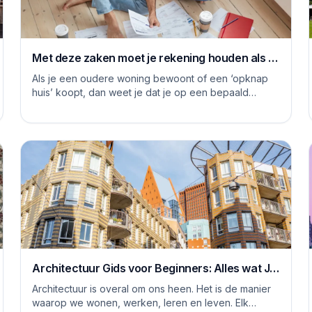
Met deze zaken moet je rekening houden als je
je huis grondig gaat renoveren
Als je een oudere woning bewoont of een ‘opknap
huis’ koopt, dan weet je dat je op een bepaald
moment aan de slag moet om het huis naar je eige...
Architectuur Gids voor Beginners: Alles wat Je
Moet Weten
Architectuur is overal om ons heen. Het is de manier
waarop we wonen, werken, leren en leven. Elk