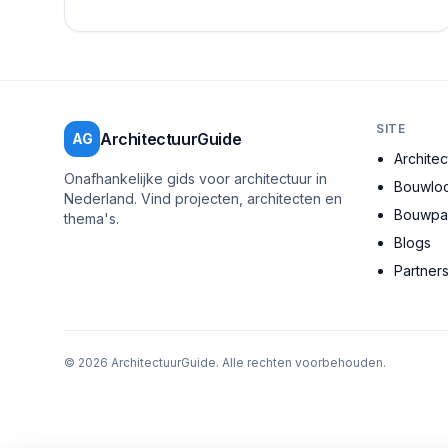
allemaal een steentje bijdragen aan een duurzame...
SITE
ArchitectuurGuide
AG
Archite
Onafhankelijke gids voor architectuur in
Bouwloc
Nederland. Vind projecten, architecten en
Bouwpar
thema's.
Blogs
Partner
©
2026
ArchitectuurGuide. Alle rechten voorbehouden.