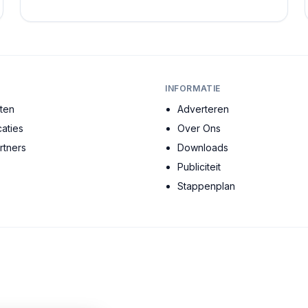
gebouw vertelt een verhaal, en elke ruimte heeft ...
INFORMATIE
cten
Adverteren
aties
Over Ons
tners
Downloads
Publiciteit
s
Stappenplan