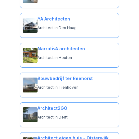
YA Architecten
Architect in Den Haag
NarrativA architecten
Architect in Houten
Bouwbedrijf ter Reehorst
Architect in Tienhoven
Architect2GO
Architect in Delft
Architect eigen huis - Oisterwijk