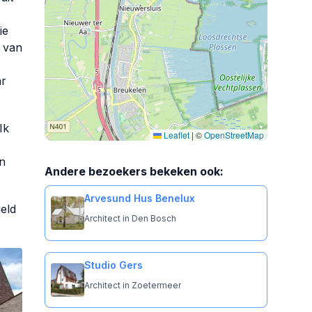
ie
g van
ar
Ik
Leaflet
|
©
OpenStreetMap
n
Andere bezoekers bekeken ook:
Arvesund Hus Benelux
eld
Architect in Den Bosch
Studio Gers
Architect in Zoetermeer