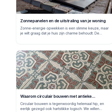
Zonnepanelen en de uitstraling van je woning
Zonne-energie opwekken is een slimme keuze, maar
je wilt graag dat je huis zijn charme behoudt. De
logge blauwe platen van vroeger hebben inmiddels...
Waarom circulair bouwen met antieke
vloertegels een goed idee is
Circulair bouwen is tegenwoordig helemaal hip, en
eerlijk gezegd ook hartstikke logisch. We willen