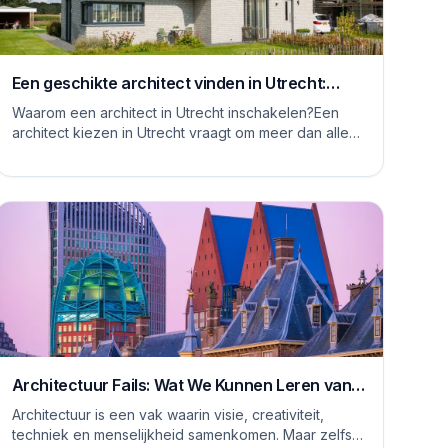
Een geschikte architect vinden in Utrecht:
waar moet je op letten
Waarom een architect in Utrecht inschakelen?Een
architect kiezen in Utrecht vraagt om meer dan alleen
het bekijken van mooie plaatjes. De stad kent...
Architectuur Fails: Wat We Kunnen Leren van
Rare Ontwerpen
Architectuur is een vak waarin visie, creativiteit,
techniek en menselijkheid samenkomen. Maar zelfs