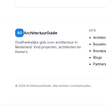
allemaal een steentje bijdragen aan een duurzame...
SITE
ArchitectuurGuide
AG
Archite
Onafhankelijke gids voor architectuur in
Bouwloc
Nederland. Vind projecten, architecten en
Bouwpar
thema's.
Blogs
Partner
©
2026
ArchitectuurGuide. Alle rechten voorbehouden.