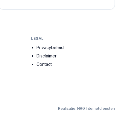
de meest ervaren architecten, stedenbouwkundig...
LEGAL
Privacybeleid
Disclaimer
Contact
Realisatie:
NRG Internetdiensten