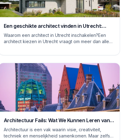
Een geschikte architect vinden in Utrecht:
waar moet je op letten
Waarom een architect in Utrecht inschakelen?Een
architect kiezen in Utrecht vraagt om meer dan alleen
het bekijken van mooie plaatjes. De stad kent...
Architectuur Fails: Wat We Kunnen Leren van
Rare Ontwerpen
Architectuur is een vak waarin visie, creativiteit,
techniek en menselijkheid samenkomen. Maar zelfs