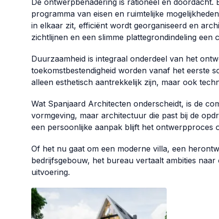
De ontwerpbenadering is rationeel en doordacht. El
programma van eisen en ruimtelijke mogelijkheden
in elkaar zit, efficiënt wordt georganiseerd en arch
zichtlijnen en een slimme plattegrondindeling een c
Duurzaamheid is integraal onderdeel van het ontw
toekomstbestendigheid worden vanaf het eerste s
alleen esthetisch aantrekkelijk zijn, maar ook te
Wat Span­jaard Architecten onderscheidt, is de c
vormgeving, maar architectuur die past bij de op
een persoonlijke aanpak blijft het ontwerpproces o
Of het nu gaat om een moderne villa, een herontw
bedrijfsgebouw, het bureau vertaalt ambities naar
uitvoering.