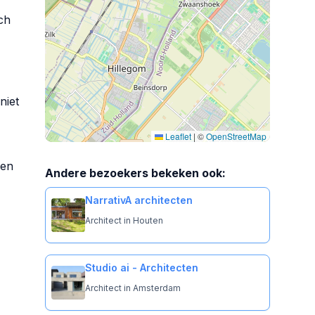
ch
niet
Leaflet
|
©
OpenStreetMap
 en
Andere bezoekers bekeken ook:
NarrativA architecten
Architect in Houten
Studio ai - Architecten
Architect in Amsterdam