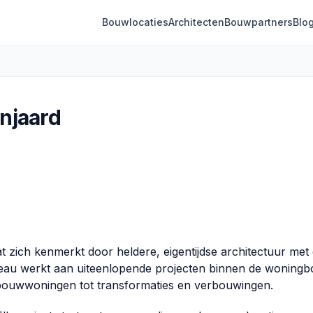
Bouwlocaties
Architecten
Bouwpartners
Blo
njaard
t zich kenmerkt door heldere, eigentijdse architectuur met
bureau werkt aan uiteenlopende projecten binnen de woning
uwbouwwoningen tot transformaties en verbouwingen.