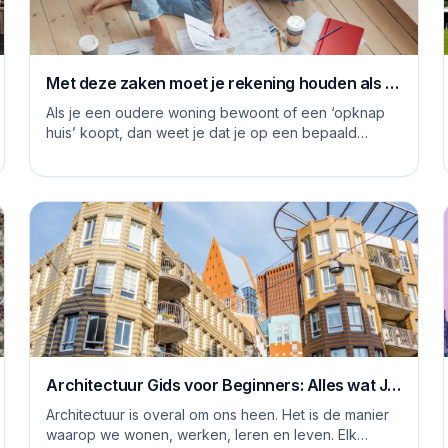
Met deze zaken moet je rekening houden als je
je huis grondig gaat renoveren
Als je een oudere woning bewoont of een ‘opknap
huis’ koopt, dan weet je dat je op een bepaald
moment aan de slag moet om het huis naar je eige...
Architectuur Gids voor Beginners: Alles wat Je
Moet Weten
Architectuur is overal om ons heen. Het is de manier
waarop we wonen, werken, leren en leven. Elk