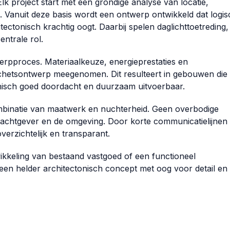
k project start met een grondige analyse van locatie,
. Vanuit deze basis wordt een ontwerp ontwikkeld dat logis
itectonisch krachtig oogt. Daarbij spelen daglichttoetreding,
entrale rol.
erpproces. Materiaalkeuze, energieprestaties en
chetsontwerp meegenomen. Dit resulteert in gebouwen die 
chnisch goed doordacht en duurzaam uitvoerbaar.
ombinatie van maatwerk en nuchterheid. Geen overbodige
drachtgever en de omgeving. Door korte communicatielijnen
verzichtelijk en transparant.
ikkeling van bestaand vastgoed of een functioneel
 een helder architectonisch concept met oog voor detail en