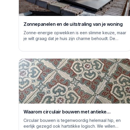
Zonnepanelen en de uitstraling van je woning
Zonne-energie opwekken is een slimme keuze, maar
je wilt graag dat je huis zijn charme behoudt. De
logge blauwe platen van vroeger hebben inmiddels...
Waarom circulair bouwen met antieke
vloertegels een goed idee is
Circulair bouwen is tegenwoordig helemaal hip, en
eerlijk gezegd ook hartstikke logisch. We willen