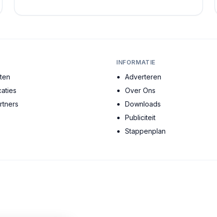
gebouw vertelt een verhaal, en elke ruimte heeft ...
INFORMATIE
cten
Adverteren
aties
Over Ons
tners
Downloads
Publiciteit
s
Stappenplan