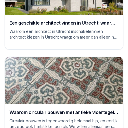
Een geschikte architect vinden in Utrecht: waar
moet je op letten
Waarom een architect in Utrecht inschakelen?Een
architect kiezen in Utrecht vraagt om meer dan alleen het
bekijken van mooie plaatjes. De stad kent...
Waarom circulair bouwen met antieke vloertegels
een goed idee is
Circulair bouwen is tegenwoordig helemaal hip, en eerlijk
gezegd ook hartstikke logisch. We willen allemaal een