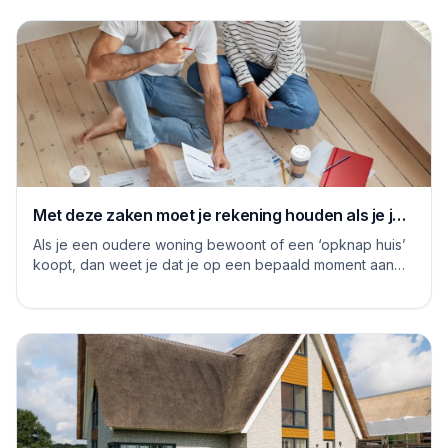
Met deze zaken moet je rekening houden als je je
huis grondig gaat renoveren
Als je een oudere woning bewoont of een ‘opknap huis’
koopt, dan weet je dat je op een bepaald moment aan
de slag moet om het huis naar je eige...