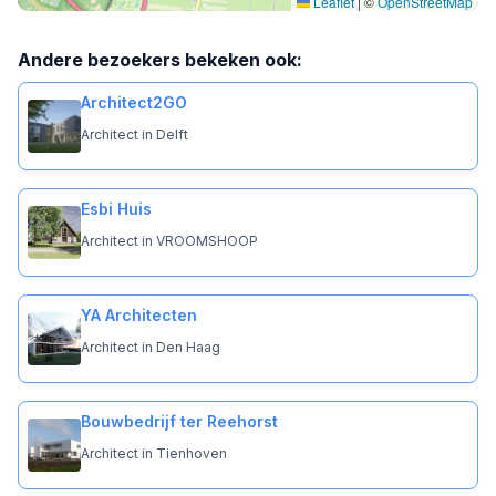
Leaflet
|
©
OpenStreetMap
Andere bezoekers bekeken ook:
Architect2GO
Architect in Delft
Esbi Huis
Architect in VROOMSHOOP
YA Architecten
Architect in Den Haag
Bouwbedrijf ter Reehorst
Architect in Tienhoven