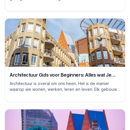
steentje bijdragen aan een duurzame...
Architectuur Gids voor Beginners: Alles wat Je
Moet Weten
Architectuur is overal om ons heen. Het is de manier
waarop we wonen, werken, leren en leven. Elk gebouw
vertelt een verhaal, en elke ruimte heeft ...