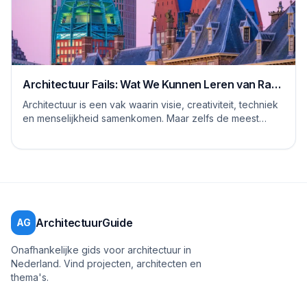
Architectuur Fails: Wat We Kunnen Leren van Rare
Ontwerpen
Architectuur is een vak waarin visie, creativiteit, techniek
en menselijkheid samenkomen. Maar zelfs de meest
ervaren architecten, stedenbouwkundig...
ArchitectuurGuide
AG
Onafhankelijke gids voor architectuur in
Nederland. Vind projecten, architecten en
thema's.