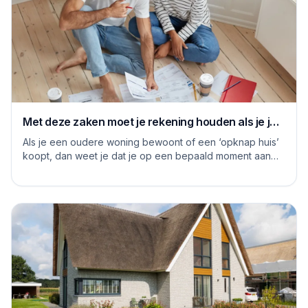
Met deze zaken moet je rekening houden als je je
huis grondig gaat renoveren
Als je een oudere woning bewoont of een ‘opknap huis’
koopt, dan weet je dat je op een bepaald moment aan
de slag moet om het huis naar je eige...