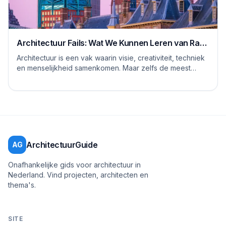
Architectuur Fails: Wat We Kunnen Leren van Rare
Ontwerpen
Architectuur is een vak waarin visie, creativiteit, techniek
en menselijkheid samenkomen. Maar zelfs de meest
ervaren architecten, stedenbouwkundig...
ArchitectuurGuide
AG
Onafhankelijke gids voor architectuur in
Nederland. Vind projecten, architecten en
thema's.
SITE