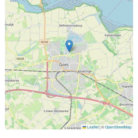
Leaflet
|
©
OpenStreetMap