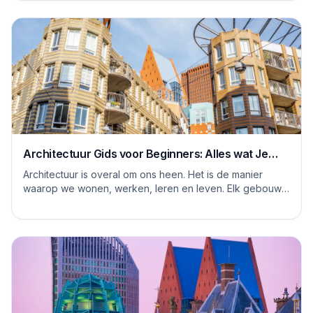
Architectuur Gids voor Beginners: Alles wat Je
Moet Weten
Architectuur is overal om ons heen. Het is de manier
waarop we wonen, werken, leren en leven. Elk gebouw
vertelt een verhaal, en elke ruimte heeft ...