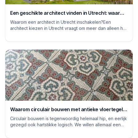
Een geschikte architect vinden in Utrecht: waar
moet je op letten
Waarom een architect in Utrecht inschakelen?Een
architect kiezen in Utrecht vraagt om meer dan alleen het
bekijken van mooie plaatjes. De stad kent...
Waarom circulair bouwen met antieke vloertegels
een goed idee is
Circulair bouwen is tegenwoordig helemaal hip, en eerlijk
gezegd ook hartstikke logisch. We willen allemaal een
steentje bijdragen aan een duurzame...