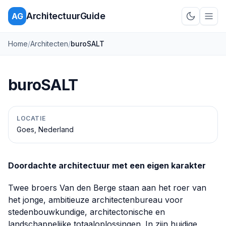
ArchitectuurGuide
AG
Schakel d
Home
/
Architecten
/
buroSALT
buroSALT
LOCATIE
Goes, Nederland
Doordachte architectuur met een eigen karakter
Twee broers Van den Berge staan aan het roer van
het jonge, ambitieuze architectenbureau voor
stedenbouwkundige, architectonische en
landschappelijke totaaloplossingen. In zijn huidige