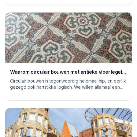
Waarom circulair bouwen met antieke vloertegels
een goed idee is
Circulair bouwen is tegenwoordig helemaal hip, en eerlijk
gezegd ook hartstikke logisch. We willen allemaal een
steentje bijdragen aan een duurzame...