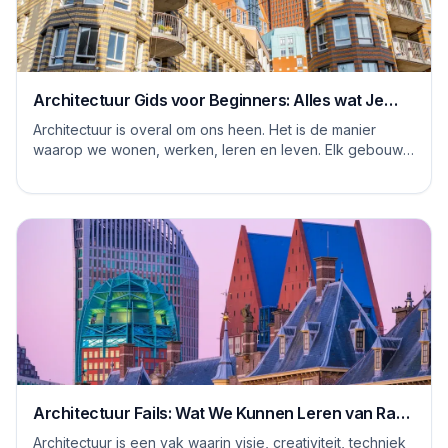
Architectuur Gids voor Beginners: Alles wat Je
Moet Weten
Architectuur is overal om ons heen. Het is de manier
waarop we wonen, werken, leren en leven. Elk gebouw
vertelt een verhaal, en elke ruimte heeft ...
Architectuur Fails: Wat We Kunnen Leren van Rare
Ontwerpen
Architectuur is een vak waarin visie, creativiteit, techniek