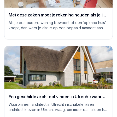
Met deze zaken moet je rekening houden als je je
huis grondig gaat renoveren
Als je een oudere woning bewoont of een ‘opknap huis’
koopt, dan weet je dat je op een bepaald moment aan
de slag moet om het huis naar je eige...
Een geschikte architect vinden in Utrecht: waar
moet je op letten
Waarom een architect in Utrecht inschakelen?Een
architect kiezen in Utrecht vraagt om meer dan alleen het
bekijken van mooie plaatjes. De stad kent...