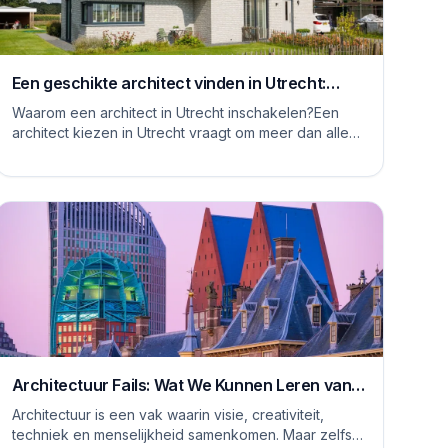
Een geschikte architect vinden in Utrecht:
waar moet je op letten
Waarom een architect in Utrecht inschakelen?Een
architect kiezen in Utrecht vraagt om meer dan alleen
het bekijken van mooie plaatjes. De stad kent...
Architectuur Fails: Wat We Kunnen Leren van
Rare Ontwerpen
Architectuur is een vak waarin visie, creativiteit,
techniek en menselijkheid samenkomen. Maar zelfs