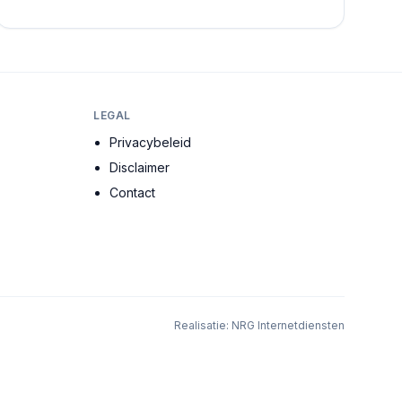
de meest ervaren architecten, stedenbouwkundig...
LEGAL
Privacybeleid
Disclaimer
Contact
Realisatie:
NRG Internetdiensten