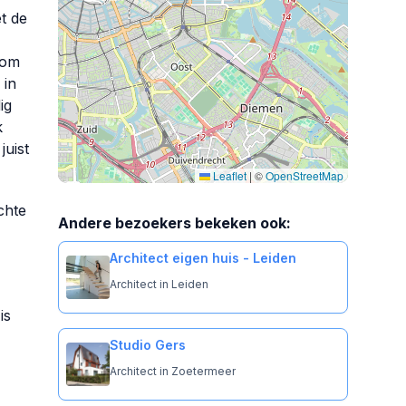
t de
 om
 in
ig
k
juist
Leaflet
|
©
OpenStreetMap
chte
Andere bezoekers bekeken ook:
Architect eigen huis - Leiden
Architect in Leiden
is
Studio Gers
Architect in Zoetermeer