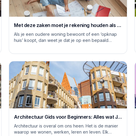
Met deze zaken moet je rekening houden als je
je huis grondig gaat renoveren
Als je een oudere woning bewoont of een ‘opknap
huis’ koopt, dan weet je dat je op een bepaald
moment aan de slag moet om het huis naar je eige...
Architectuur Gids voor Beginners: Alles wat Je
Moet Weten
Architectuur is overal om ons heen. Het is de manier
waarop we wonen, werken, leren en leven. Elk