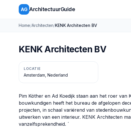
ArchitectuurGuide
AG
Home
/
Architecten
/
KENK Architecten BV
KENK Architecten BV
LOCATIE
Amsterdam, Nederland
Pim Köther en Ad Koedijk staan aan het roer va
bouwkundigen heeft het bureau de afgelopen decen
projecten, in schaal variërend van stedenbouwkun
uitwerken van een interieur. KENK Architecten m
vanzelfsprekendheid. ´