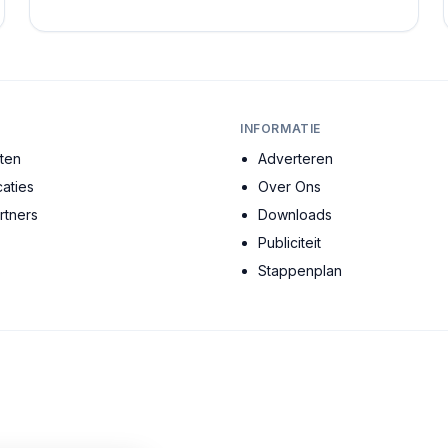
gebouw vertelt een verhaal, en elke ruimte heeft ...
INFORMATIE
cten
Adverteren
aties
Over Ons
tners
Downloads
Publiciteit
s
Stappenplan