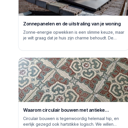
Zonnepanelen en de uitstraling van je woning
Zonne-energie opwekken is een slimme keuze, maar
je wilt graag dat je huis zijn charme behoudt. De
logge blauwe platen van vroeger hebben inmiddels...
Waarom circulair bouwen met antieke
vloertegels een goed idee is
Circulair bouwen is tegenwoordig helemaal hip, en
eerlijk gezegd ook hartstikke logisch. We willen