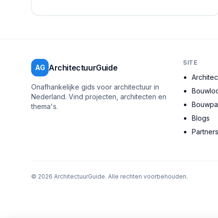
allemaal een steentje bijdragen aan een duurzame...
SITE
ArchitectuurGuide
AG
Archite
Onafhankelijke gids voor architectuur in
Bouwloc
Nederland. Vind projecten, architecten en
Bouwpar
thema's.
Blogs
Partner
©
2026
ArchitectuurGuide. Alle rechten voorbehouden.