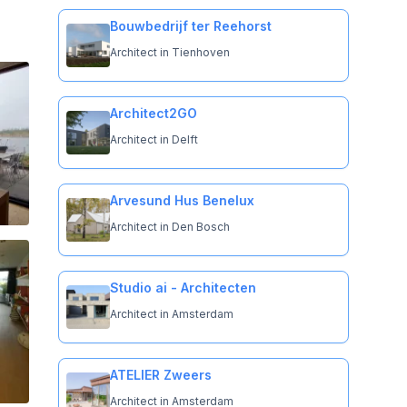
Bouwbedrijf ter Reehorst
Architect in Tienhoven
Architect2GO
Architect in Delft
Arvesund Hus Benelux
Architect in Den Bosch
Studio ai - Architecten
Architect in Amsterdam
ATELIER Zweers
Architect in Amsterdam