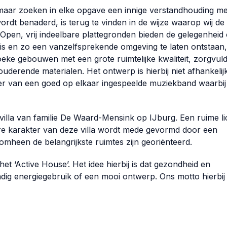
 maar zoeken in elke opgave een innige verstandhouding me
dt benaderd, is terug te vinden in de wijze waarop wij de
 Open, vrij indeelbare plattegronden bieden de gelegenheid
uis en zo een vanzelfsprekende omgeving te laten ontstaan,
oeke gebouwen met een grote ruimtelijke kwaliteit, zorgvuld
derende materialen. Het ontwerp is hierbij niet afhankelij
er van een goed op elkaar ingespeelde muziekband waarbij 
illa van familie De Waard-Mensink op IJburg. Een ruime li
ere karakter van deze villa wordt mede gevormd door een
omheen de belangrijkste ruimtes zijn georiënteerd.
et ‘Active House’. Het idee hierbij is dat gezondheid en
dig energiegebruik of een mooi ontwerp. Ons motto hierbij 