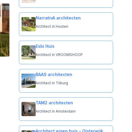
NarrativA architecten
Architect in Houten
Esbi Huis
Architect in VROOMSHOOP
BAAS architecten
Architect in Tilburg
TAM2 architecten
Architect in Amsterdam
Architect eigen huis - Oisterwijk