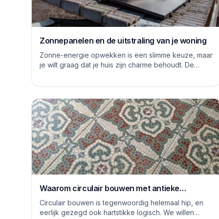
Zonnepanelen en de uitstraling van je woning
Zonne-energie opwekken is een slimme keuze, maar
je wilt graag dat je huis zijn charme behoudt. De
logge blauwe platen van vroeger hebben inmiddels...
Waarom circulair bouwen met antieke
vloertegels een goed idee is
Circulair bouwen is tegenwoordig helemaal hip, en
eerlijk gezegd ook hartstikke logisch. We willen