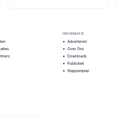
gebouw vertelt een verhaal, en elke ruimte heeft ...
INFORMATIE
cten
Adverteren
aties
Over Ons
tners
Downloads
Publiciteit
s
Stappenplan