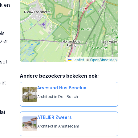
ik en
ls
s er
Leaflet
|
©
OpenStreetMap
lsof
Andere bezoekers bekeken ook:
iet
Arvesund Hus Benelux
Architect in Den Bosch
dat
ATELIER Zweers
Architect in Amsterdam