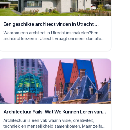
Een geschikte architect vinden in Utrecht:
waar moet je op letten
Waarom een architect in Utrecht inschakelen?Een
architect kiezen in Utrecht vraagt om meer dan alleen
het bekijken van mooie plaatjes. De stad kent...
Architectuur Fails: Wat We Kunnen Leren van
Rare Ontwerpen
Architectuur is een vak waarin visie, creativiteit,
techniek en menselijkheid samenkomen. Maar zelfs