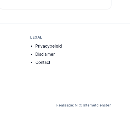
de meest ervaren architecten, stedenbouwkundig...
LEGAL
Privacybeleid
Disclaimer
Contact
Realisatie:
NRG Internetdiensten