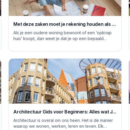
Met deze zaken moet je rekening houden als je
je huis grondig gaat renoveren
Als je een oudere woning bewoont of een ‘opknap
huis’ koopt, dan weet je dat je op een bepaald
moment aan de slag moet om het huis naar je eige...
Architectuur Gids voor Beginners: Alles wat Je
Moet Weten
Architectuur is overal om ons heen. Het is de manier
waarop we wonen, werken, leren en leven. Elk