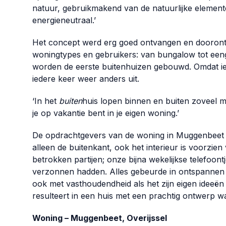
natuur, gebruikmakend van de natuurlijke element
energieneutraal.’
Het concept werd erg goed ontvangen en doorontw
woningtypes en gebruikers: van bungalow tot eenge
worden de eerste buitenhuizen gebouwd. Omdat iede
iedere keer weer anders uit.
‘In het
buiten
huis lopen binnen en buiten zoveel mo
je op vakantie bent in je eigen woning.’
De opdrachtgevers van de woning in Muggenbeet vert
alleen de buitenkant, ook het interieur is voorzie
betrokken partijen; onze bijna wekelijkse telefo
verzonnen hadden. Alles gebeurde in ontspanne
ook met vasthoudendheid als het zijn eigen ideeën b
resulteert in een huis met een prachtig ontwerp wa
Woning – Muggenbeet, Overijssel