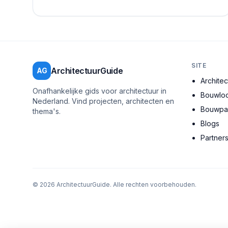
allemaal een steentje bijdragen aan een duurzame...
SITE
ArchitectuurGuide
AG
Archite
Onafhankelijke gids voor architectuur in
Bouwloc
Nederland. Vind projecten, architecten en
Bouwpar
thema's.
Blogs
Partner
©
2026
ArchitectuurGuide. Alle rechten voorbehouden.