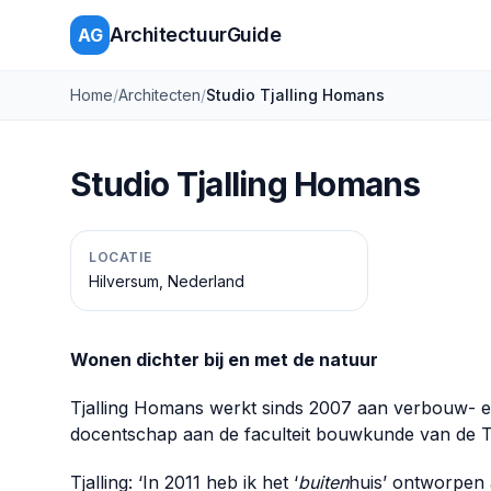
ArchitectuurGuide
AG
Home
/
Architecten
/
Studio Tjalling Homans
Studio Tjalling Homans
LOCATIE
Hilversum, Nederland
Wonen dichter bij en met de natuur
Tjalling Homans werkt sinds 2007 aan verbouw- e
docentschap aan de faculteit bouwkunde van de TU D
Tjalling: ‘In 2011 heb ik het ‘
buiten
huis’ ontworpen a