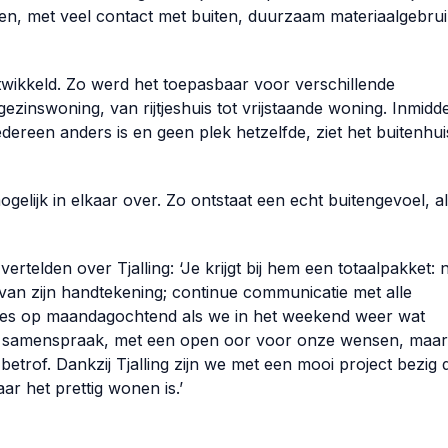
en, met veel contact met buiten, duurzaam materiaalgebru
ikkeld. Zo werd het toepasbaar voor verschillende
zinswoning, van rijtjeshuis tot vrijstaande woning. Inmidde
reen anders is en geen plek hetzelfde, ziet het buitenhui
gelijk in elkaar over. Zo ontstaat een echt buitengevoel, a
elden over Tjalling: ‘Je krijgt bij hem een totaalpakket: n
n van zijn handtekening; continue communicatie met alle
ontjes op maandagochtend als we in het weekend weer wat
n samenspraak, met een open oor voor onze wensen, maar
etrof. Dankzij Tjalling zijn we met een mooi project bezig 
ar het prettig wonen is.’