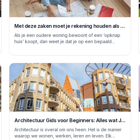
Met deze zaken moet je rekening houden als je
je huis grondig gaat renoveren
Als je een oudere woning bewoont of een ‘opknap
huis’ koopt, dan weet je dat je op een bepaald
moment aan de slag moet om het huis naar je eige...
Architectuur Gids voor Beginners: Alles wat Je
Moet Weten
Architectuur is overal om ons heen. Het is de manier
waarop we wonen, werken, leren en leven. Elk