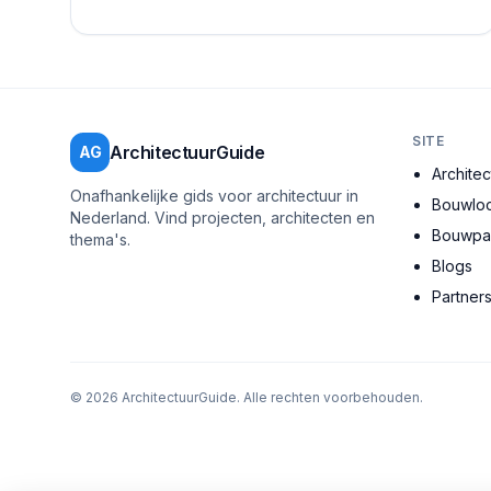
allemaal een steentje bijdragen aan een duurzame...
SITE
ArchitectuurGuide
AG
Archite
Onafhankelijke gids voor architectuur in
Bouwloc
Nederland. Vind projecten, architecten en
Bouwpar
thema's.
Blogs
Partner
©
2026
ArchitectuurGuide. Alle rechten voorbehouden.