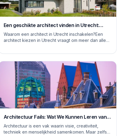
Een geschikte architect vinden in Utrecht:
waar moet je op letten
Waarom een architect in Utrecht inschakelen?Een
architect kiezen in Utrecht vraagt om meer dan alleen
het bekijken van mooie plaatjes. De stad kent...
Architectuur Fails: Wat We Kunnen Leren van
Rare Ontwerpen
Architectuur is een vak waarin visie, creativiteit,
techniek en menselijkheid samenkomen. Maar zelfs