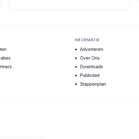
gebouw vertelt een verhaal, en elke ruimte heeft ...
INFORMATIE
cten
Adverteren
aties
Over Ons
tners
Downloads
Publiciteit
s
Stappenplan