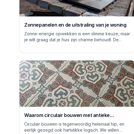
Zonnepanelen en de uitstraling van je woning
Zonne-energie opwekken is een slimme keuze, maar
je wilt graag dat je huis zijn charme behoudt. De
logge blauwe platen van vroeger hebben inmiddels...
Waarom circulair bouwen met antieke
vloertegels een goed idee is
Circulair bouwen is tegenwoordig helemaal hip, en
eerlijk gezegd ook hartstikke logisch. We willen