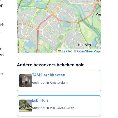
en
ke
e
e
Leaflet
|
©
OpenStreetMap
en
Andere bezoekers bekeken ook:
te
TAM2 architecten
Architect in Amsterdam
Esbi Huis
Architect in VROOMSHOOP