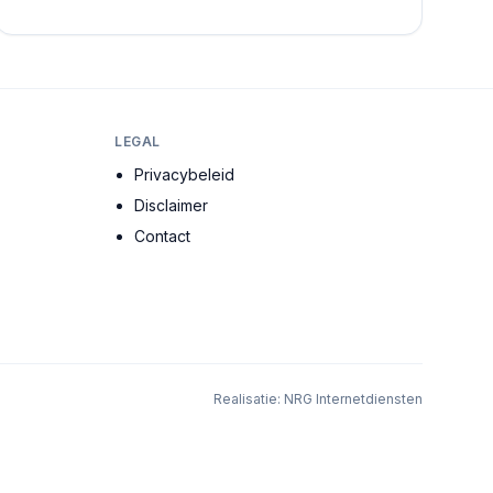
de meest ervaren architecten, stedenbouwkundig...
LEGAL
Privacybeleid
Disclaimer
Contact
Realisatie:
NRG Internetdiensten