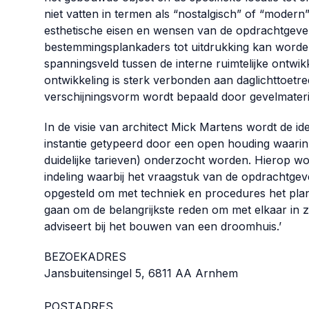
niet vatten in termen als “nostalgisch” of “modern”
esthetische eisen en wensen van de opdrachtgever
bestemmingsplankaders tot uitdrukking kan worden 
spanningsveld tussen de interne ruimtelijke ontwik
ontwikkeling is sterk verbonden aan daglichttoetre
verschijningsvorm wordt bepaald door gevelmate
In de visie van architect Mick Martens wordt de id
instantie getypeerd door een open houding waari
duidelijke tarieven) onderzocht worden. Hierop w
indeling waarbij het vraagstuk van de opdrachtgev
opgesteld om met techniek en procedures het plan r
gaan om de belangrijkste reden om met elkaar in ze
adviseert bij het bouwen van een droomhuis.’
BEZOEKADRES
Jansbuitensingel 5, 6811 AA Arnhem
POSTADRES