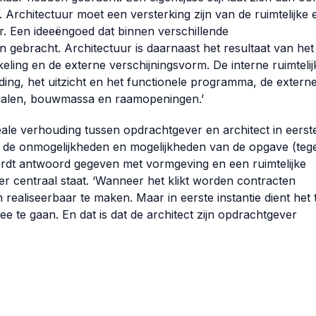
. Architectuur moet een versterking zijn van de ruimtelijke 
. Een ideeëngoed dat binnen verschillende
gebracht. Architectuur is daarnaast het resultaat van het
keling en de externe verschijningsvorm. De interne ruimtelij
ding, het uitzicht en het functionele programma, de extern
rialen, bouwmassa en raamopeningen.’
eale verhouding tussen opdrachtgever en architect in eerst
n de onmogelijkheden en mogelijkheden van de opgave (teg
ordt antwoord gegeven met vormgeving en een ruimtelijke
er centraal staat. ‘Wanneer het klikt worden contracten
ealiseerbaar te maken. Maar in eerste instantie dient het 
e te gaan. En dat is dat de architect zijn opdrachtgever