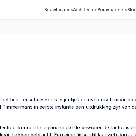
Bouwlocaties
Architecten
Bouwpartners
Blo
et best omschrijven als eigentijds en dynamisch maar moe
 Timmermans in eerste instantie een uitdrukking zijn van d
tectuur kunnen terugvinden dat de bewoner de factor is di
kaar hebben gebracht. Een eigentijdse stijl laat zich dan oo