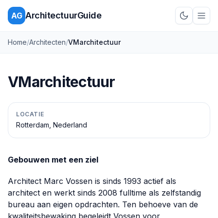
ArchitectuurGuide
AG
Schakel d
Home
/
Architecten
/
VMarchitectuur
VMarchitectuur
LOCATIE
Rotterdam, Nederland
Gebouwen met een ziel
Architect Marc Vossen is sinds 1993 actief als
architect en werkt sinds 2008 fulltime als zelfstandig
bureau aan eigen opdrachten. Ten behoeve van de
kwaliteitsbewaking begeleidt Vossen voor