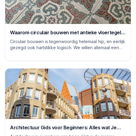
Waarom circulair bouwen met antieke vloertegels
een goed idee is
Circulair bouwen is tegenwoordig helemaal hip, en eerlijk
gezegd ook hartstikke logisch. We willen allemaal een
steentje bijdragen aan een duurzame...
Architectuur Gids voor Beginners: Alles wat Je
Moet Weten