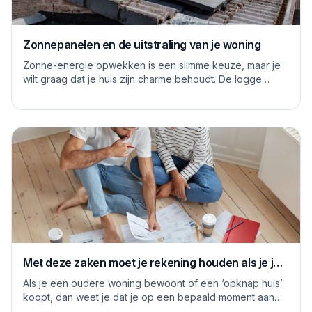
Zonnepanelen en de uitstraling van je woning
Zonne-energie opwekken is een slimme keuze, maar je
wilt graag dat je huis zijn charme behoudt. De logge
blauwe platen van vroeger hebben inmiddels...
Met deze zaken moet je rekening houden als je je
huis grondig gaat renoveren
Als je een oudere woning bewoont of een ‘opknap huis’
koopt, dan weet je dat je op een bepaald moment aan
de slag moet om het huis naar je eige...