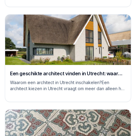
Een geschikte architect vinden in Utrecht: waar
moet je op letten
Waarom een architect in Utrecht inschakelen?Een
architect kiezen in Utrecht vraagt om meer dan alleen het
bekijken van mooie plaatjes. De stad kent...