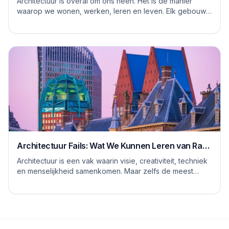
Architectuur is overal om ons heen. Het is de manier
waarop we wonen, werken, leren en leven. Elk gebouw
vertelt een verhaal, en elke ruimte heeft ...
Architectuur Fails: Wat We Kunnen Leren van Rare
Ontwerpen
Architectuur is een vak waarin visie, creativiteit, techniek
en menselijkheid samenkomen. Maar zelfs de meest
ervaren architecten, stedenbouwkundig...