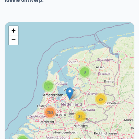
ideale ontwerp.
+
−
8
3
26
253
39