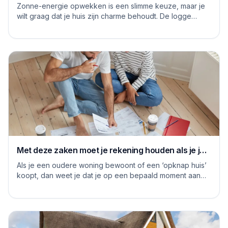
Zonne-energie opwekken is een slimme keuze, maar je
wilt graag dat je huis zijn charme behoudt. De logge
blauwe platen van vroeger hebben inmiddels...
Met deze zaken moet je rekening houden als je je
huis grondig gaat renoveren
Als je een oudere woning bewoont of een ‘opknap huis’
koopt, dan weet je dat je op een bepaald moment aan
de slag moet om het huis naar je eige...