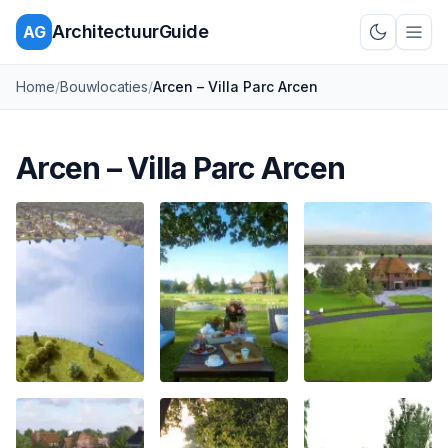
ArchitectuurGuide
AG
Schakel d
Home
/
Bouwlocaties
/
Arcen – Villa Parc Arcen
Arcen – Villa Parc Arcen