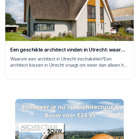
Een geschikte architect vinden in Utrecht: waar
moet je op letten
Waarom een architect in Utrecht inschakelen?Een
architect kiezen in Utrecht vraagt om meer dan alleen het
bekijken van mooie plaatjes. De stad kent...