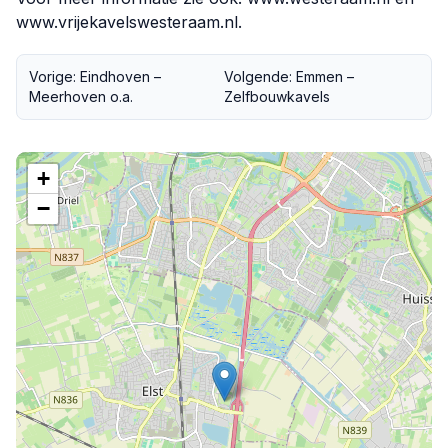
www.vrijekavelswesteraam.nl
.
Vorige: Eindhoven –
Volgende: Emmen –
Meerhoven o.a.
Zelfbouwkavels
+
−