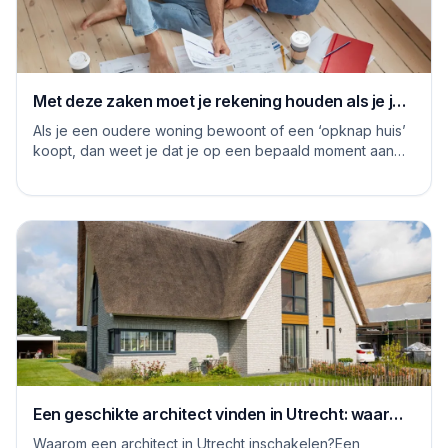
Met deze zaken moet je rekening houden als je je
huis grondig gaat renoveren
Als je een oudere woning bewoont of een ‘opknap huis’
koopt, dan weet je dat je op een bepaald moment aan
de slag moet om het huis naar je eige...
Een geschikte architect vinden in Utrecht: waar
moet je op letten
Waarom een architect in Utrecht inschakelen?Een