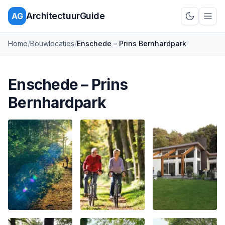
ArchitectuurGuide
AG
Schakel d
Home
/
Bouwlocaties
/
Enschede – Prins Bernhardpark
Enschede – Prins
Bernhardpark