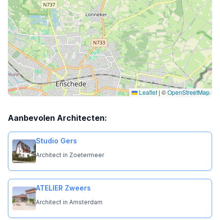
Leaflet
|
©
OpenStreetMap
Aanbevolen Architecten:
Studio Gers
Architect in Zoetermeer
ATELIER Zweers
Architect in Amsterdam