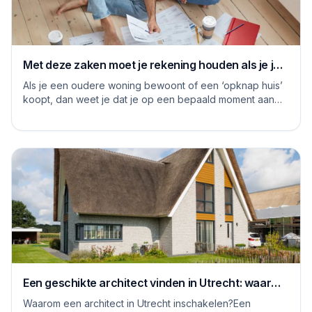
Met deze zaken moet je rekening houden als je je
huis grondig gaat renoveren
Als je een oudere woning bewoont of een ‘opknap huis’
koopt, dan weet je dat je op een bepaald moment aan
de slag moet om het huis naar je eige...
Een geschikte architect vinden in Utrecht: waar
moet je op letten
Waarom een architect in Utrecht inschakelen?Een