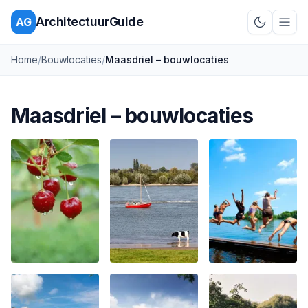
ArchitectuurGuide
AG
Schakel d
Home
/
Bouwlocaties
/
Maasdriel – bouwlocaties
Maasdriel – bouwlocaties