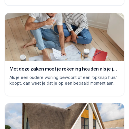
Met deze zaken moet je rekening houden als je je
huis grondig gaat renoveren
Als je een oudere woning bewoont of een ‘opknap huis’
koopt, dan weet je dat je op een bepaald moment aan
de slag moet om het huis naar je eige...