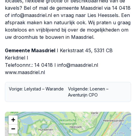
locaties, flexibele grootte of beschikbaarheid van de
kavels? Bel of mail de gemeente Maasdriel via 14 0418
of info@maasdriel.nl en vraag naar Lies Heessels. Een
afspraak maken kan natuurlijk ook. Wij praten u graag
kosteloos en vrijblijvend bij over de mogelijkheden om
uw droomhuis te bouwen in Maasdriel.
Gemeente Maasdriel
I Kerkstraat 45, 5331 CB
Kerkdriel I
Telefoonnr.: 14 0418 I
info@maasdriel.nl
www.maasdriel.nl
Vorige: Lelystad – Warande
Volgende: Loenen –
Aventurijn CPO
+
−