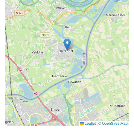
Leaflet
|
©
OpenStreetMap