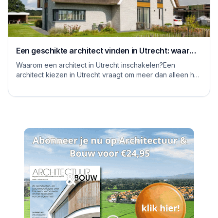
Een geschikte architect vinden in Utrecht: waar
moet je op letten
Waarom een architect in Utrecht inschakelen?Een
architect kiezen in Utrecht vraagt om meer dan alleen het
bekijken van mooie plaatjes. De stad kent...