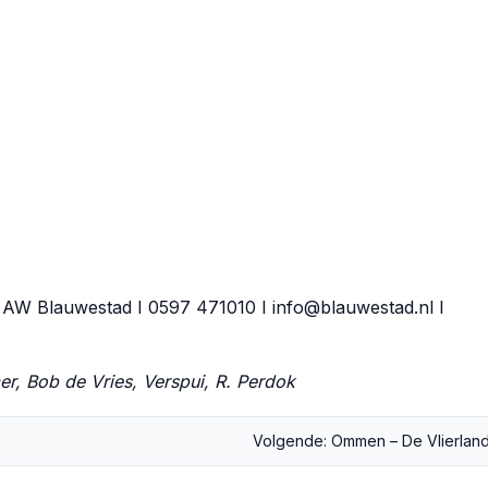
5 AW Blauwestad I 0597 471010 I
info@blauwestad.nl
I
er, Bob de Vries, Verspui, R. Perdok
Volgende: Ommen – De Vlierlan