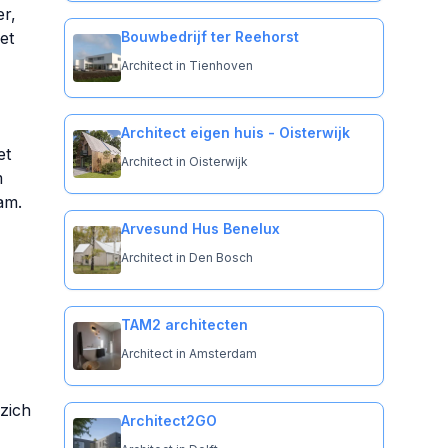
r,
et
Bouwbedrijf ter Reehorst
Architect in Tienhoven
Architect eigen huis - Oisterwijk
et
Architect in Oisterwijk
m
am.
Arvesund Hus Benelux
Architect in Den Bosch
TAM2 architecten
Architect in Amsterdam
zich
Architect2GO