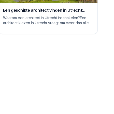
Een geschikte architect vinden in Utrecht:
waar moet je op letten
Waarom een architect in Utrecht inschakelen?Een
architect kiezen in Utrecht vraagt om meer dan alleen
het bekijken van mooie plaatjes. De stad kent...