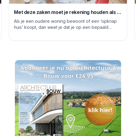
Met deze zaken moet je rekening houden als je
je huis grondig gaat renoveren
Als je een oudere woning bewoont of een ‘opknap
huis’ koopt, dan weet je dat je op een bepaald
moment aan de slag moet om het huis naar je eige...