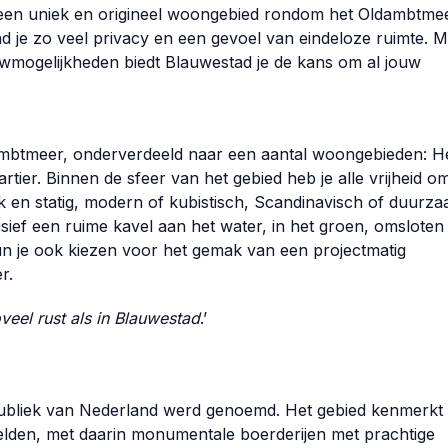
 een uniek en origineel woongebied rondom het Oldambtmee
 je zo veel privacy en een gevoel van eindeloze ruimte. M
uwmogelijkheden biedt Blauwestad je de kans om al jouw
ldambtmeer, onderverdeeld naar een aantal woongebieden: H
ier. Binnen de sfeer van het gebied heb je alle vrijheid o
k en statig, modern of kubistisch, Scandinavisch of duurza
sief een ruime kavel aan het water, in het groen, omsloten
kun je ook kiezen voor het gemak van een projectmatig
r.
eel rust als in Blauwestad
.’
publiek van Nederland werd genoemd. Het gebied kenmerkt 
elden, met daarin monumentale boerderijen met prachtige