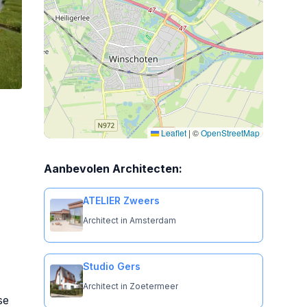
Leaflet
|
©
OpenStreetMap
Aanbevolen Architecten:
ATELIER Zweers
Architect in Amsterdam
Studio Gers
Architect in Zoetermeer
se