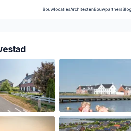
Bouwlocaties
Architecten
Bouwpartners
Blo
westad