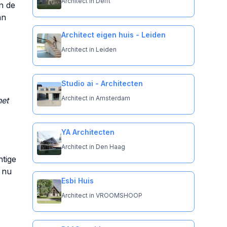
Architect in Delft
an de
an
Architect eigen huis - Leiden
Architect in Leiden
Studio ai - Architecten
Architect in Amsterdam
het
YA Architecten
Architect in Den Haag
htige
 nu
Esbi Huis
Architect in VROOMSHOOP