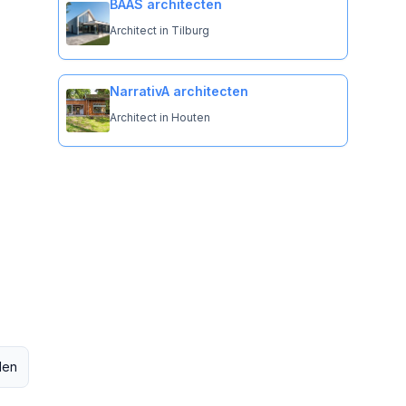
BAAS architecten
Architect in Tilburg
NarrativA architecten
Architect in Houten
den