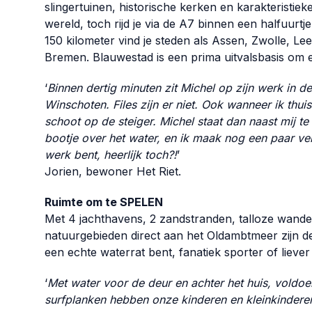
slingertuinen, historische kerken en karakteristiek
wereld, toch rijd je via de A7 binnen een halfuurtj
150 kilometer vind je steden als Assen, Zwolle,
Bremen. Blauwestad is een prima uitvalsbasis om e
‘
Binnen dertig minuten zit Michel op zijn werk in de
Winschoten. Files zijn er niet. Ook wanneer ik thui
schoot op de steiger. Michel staat dan naast mij te 
bootje over het water, en ik maak nog een paar ver
werk bent, heerlijk toch?!
’
Jorien, bewoner Het Riet.
Ruimte om te SPELEN
Met 4 jachthavens, 2 zandstranden, talloze wandel
natuurgebieden direct aan het Oldambtmeer zijn d
een echte waterrat bent, fanatiek sporter of liever
‘
Met water voor de deur en achter het huis, voldoe
surfplanken hebben onze kinderen en kleinkinderen 