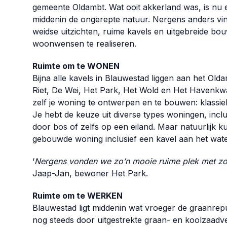
gemeente Oldambt. Wat ooit akkerland was, is nu
middenin de ongerepte natuur. Nergens anders vind
weidse uitzichten, ruime kavels en uitgebreide bo
woonwensen te realiseren.
Ruimte om te WONEN
Bijna alle kavels in Blauwestad liggen aan het O
Riet, De Wei, Het Park, Het Wold en Het Havenkwart
zelf je woning te ontwerpen en te bouwen: klassie
Je hebt de keuze uit diverse types woningen, inclu
door bos of zelfs op een eiland. Maar natuurlijk 
gebouwde woning inclusief een kavel aan het wate
‘
Nergens vonden we zo’n mooie ruime plek met zov
Jaap-Jan, bewoner Het Park.
Ruimte om te WERKEN
Blauwestad ligt middenin wat vroeger de graanre
nog steeds door uitgestrekte graan- en koolzaadv