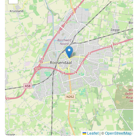
Leaflet
|
©
OpenStreetMap