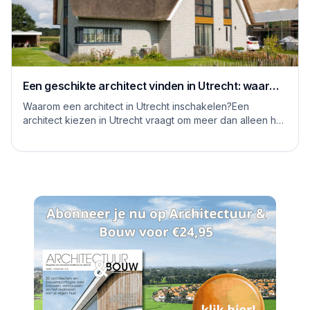
Een geschikte architect vinden in Utrecht: waar
moet je op letten
Waarom een architect in Utrecht inschakelen?Een
architect kiezen in Utrecht vraagt om meer dan alleen het
bekijken van mooie plaatjes. De stad kent...