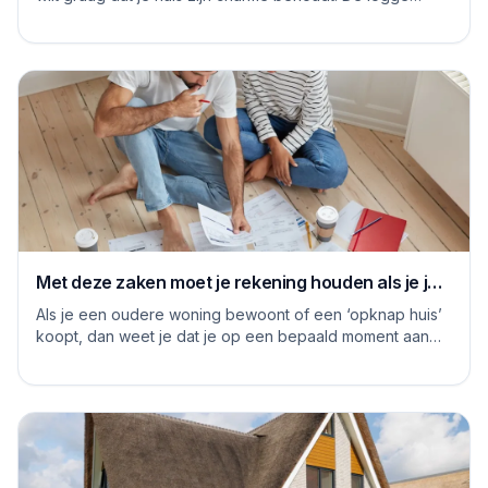
blauwe platen van vroeger hebben inmiddels...
Met deze zaken moet je rekening houden als je je
huis grondig gaat renoveren
Als je een oudere woning bewoont of een ‘opknap huis’
koopt, dan weet je dat je op een bepaald moment aan
de slag moet om het huis naar je eige...