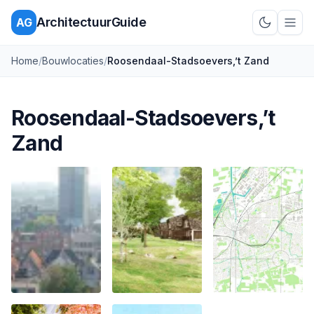
ArchitectuurGuide
AG
Schakel d
Home
/
Bouwlocaties
/
Roosendaal-Stadsoevers,’t Zand
Roosendaal-Stadsoevers,’t
Zand