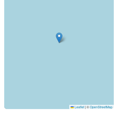
Leaflet
|
©
OpenStreetMap