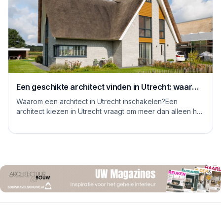
Een geschikte architect vinden in Utrecht: waar
moet je op letten
Waarom een architect in Utrecht inschakelen?Een
architect kiezen in Utrecht vraagt om meer dan alleen het
bekijken van mooie plaatjes. De stad kent...