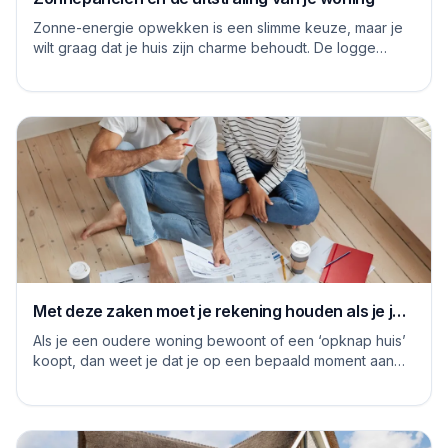
Zonne-energie opwekken is een slimme keuze, maar je
wilt graag dat je huis zijn charme behoudt. De logge
blauwe platen van vroeger hebben inmiddels...
Met deze zaken moet je rekening houden als je je
huis grondig gaat renoveren
Als je een oudere woning bewoont of een ‘opknap huis’
koopt, dan weet je dat je op een bepaald moment aan
de slag moet om het huis naar je eige...