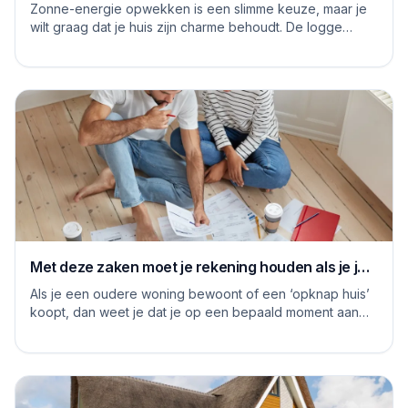
Zonne-energie opwekken is een slimme keuze, maar je
wilt graag dat je huis zijn charme behoudt. De logge
blauwe platen van vroeger hebben inmiddels...
Met deze zaken moet je rekening houden als je je
huis grondig gaat renoveren
Als je een oudere woning bewoont of een ‘opknap huis’
koopt, dan weet je dat je op een bepaald moment aan
de slag moet om het huis naar je eige...