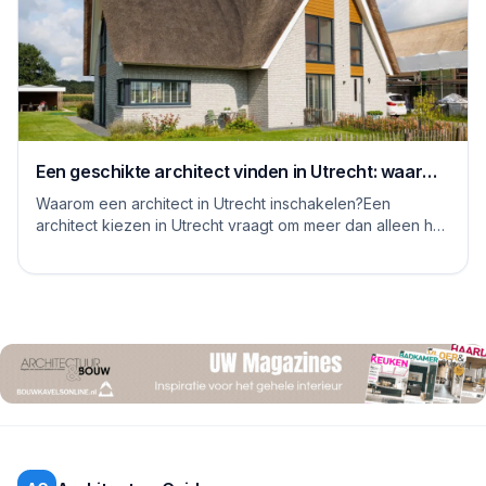
Een geschikte architect vinden in Utrecht: waar
moet je op letten
Waarom een architect in Utrecht inschakelen?Een
architect kiezen in Utrecht vraagt om meer dan alleen het
bekijken van mooie plaatjes. De stad kent...